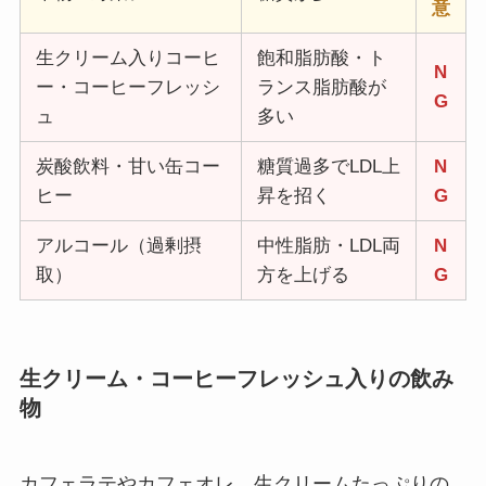
意
生クリーム入りコーヒ
飽和脂肪酸・ト
N
ー・コーヒーフレッシ
ランス脂肪酸が
G
ュ
多い
炭酸飲料・甘い缶コー
糖質過多でLDL上
N
ヒー
昇を招く
G
アルコール（過剰摂
中性脂肪・LDL両
N
取）
方を上げる
G
生クリーム・コーヒーフレッシュ入りの飲み
物
カフェラテやカフェオレ、生クリームたっぷりの