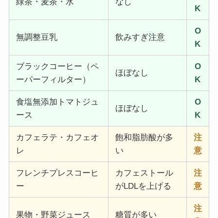
緑茶・麦茶・水
なし
K
O
無調整豆乳
飲みすぎ注意
K
ブラックコーヒー（ペ
O
ほぼなし
ーパーフィルター）
K
食塩無添加トマトジュ
O
ほぼなし
ース
K
カフェラテ・カフェオ
飽和脂肪酸が多
注
レ
い
意
フレンチプレスコーヒ
カフェストール
注
ー
がLDLを上げる
意
注
果物・野菜ジュース
糖質が多い