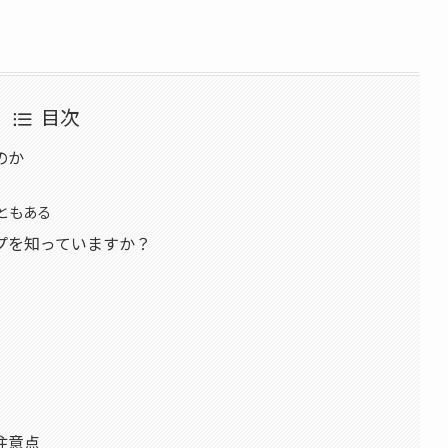
目次
のか
ともある
プを知っていますか？
）
注意点