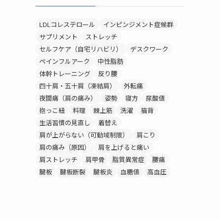
LDLコレステロール
インピンジメント症候群
サプリメント
ストレッチ
セルフケア（自宅リハビリ）
デスクワーク
ペインフルアーク
中性脂肪
体幹トレーニング
反り腰
四十肩・五十肩（凍結肩）
外転痛
夜間痛（肩の痛み）
姿勢
寝方
尿酸値
抱っこ紐
料理
棘上筋
洗濯
猫背
生活習慣の見直し
着替え
肩が上がらない（可動域制限）
肩こり
肩の痛み（原因）
肩を上げると痛い
肩ストレッチ
肩甲骨
脂質異常症
腰痛
腱板
腱板断裂
腱板炎
血糖値
高血圧