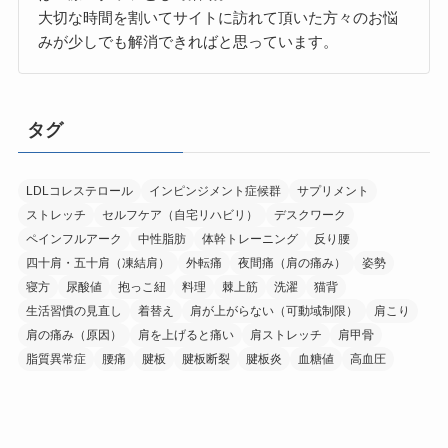
大切な時間を割いてサイトに訪れて頂いた方々のお悩
みが少しでも解消できればと思っています。
タグ
LDLコレステロール
インピンジメント症候群
サプリメント
ストレッチ
セルフケア（自宅リハビリ）
デスクワーク
ペインフルアーク
中性脂肪
体幹トレーニング
反り腰
四十肩・五十肩（凍結肩）
外転痛
夜間痛（肩の痛み）
姿勢
寝方
尿酸値
抱っこ紐
料理
棘上筋
洗濯
猫背
生活習慣の見直し
着替え
肩が上がらない（可動域制限）
肩こり
肩の痛み（原因）
肩を上げると痛い
肩ストレッチ
肩甲骨
脂質異常症
腰痛
腱板
腱板断裂
腱板炎
血糖値
高血圧